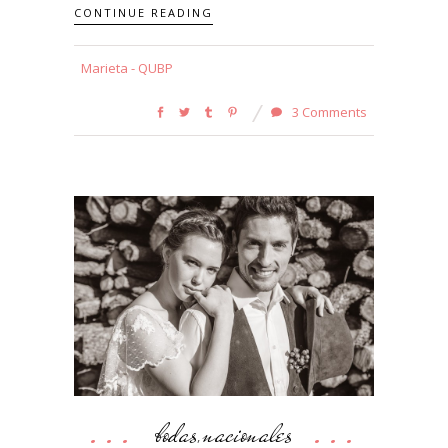
CONTINUE READING
Marieta - QUBP
3 Comments
bodas
nacionales
,