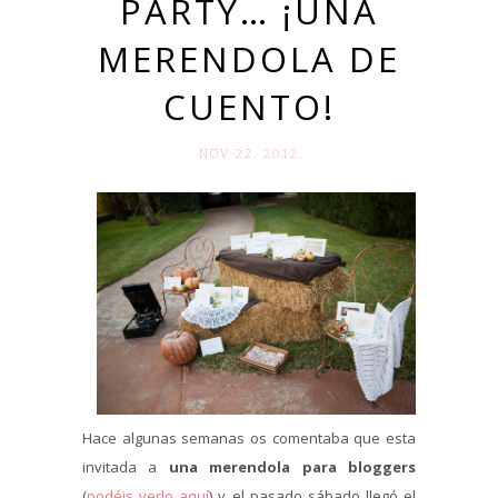
PARTY… ¡UNA
MERENDOLA DE
CUENTO!
NOV 22. 2012
Hace algunas semanas os comentaba que esta
invitada a
una merendola para bloggers
(
podéis verlo aquí
) y el pasado sábado llegó el