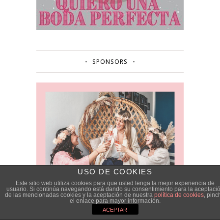
SPONSORS
USO DE COOKIES
Este sitio web utiliza cookies para que usted tenga la mejor experiencia de
usuario. Si continúa navegando está dando su consentimiento para la aceptaci
de las mencionadas cookies y la aceptación de nuestra
política de cookies
, pinc
el enlace para mayor información.
ACEPTAR