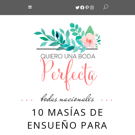
Twitter
Facebook
Pinterest
Instagram
bodas
nacionales
,
10 MASÍAS DE
ENSUEÑO PARA