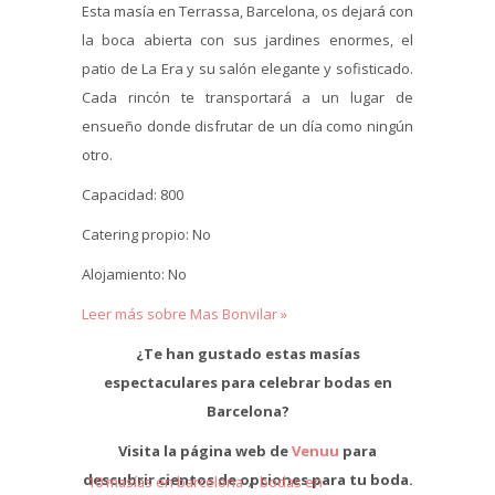
Esta masía en Terrassa, Barcelona, os dejará con
la boca abierta con sus jardines enormes, el
patio de La Era y su salón elegante y sofisticado.
Cada rincón te transportará a un lugar de
ensueño donde disfrutar de un día como ningún
otro.
Capacidad: 800
Catering propio: No
Alojamiento: No
Leer más sobre Mas Bonvilar »
¿Te han gustado estas masías
espectaculares para celebrar bodas en
Barcelona?
Visita la página web de
Venuu
para
descubrir cientos de opciones para tu boda.
10 masías en barcelona
/
bodas en