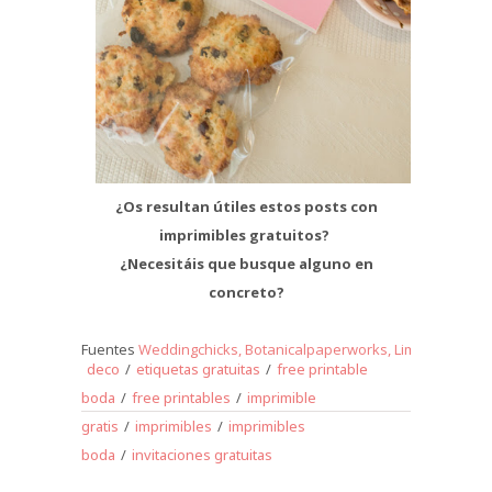
¿Os resultan útiles estos posts con
imprimibles gratuitos?
¿Necesitáis que busque alguno en
concreto?
Fuentes
Weddingchicks,
Botanicalpaperworks,
Limnandlovely
deco
/
etiquetas gratuitas
/
free printable
boda
/
free printables
/
imprimible
gratis
/
imprimibles
/
imprimibles
boda
/
invitaciones gratuitas