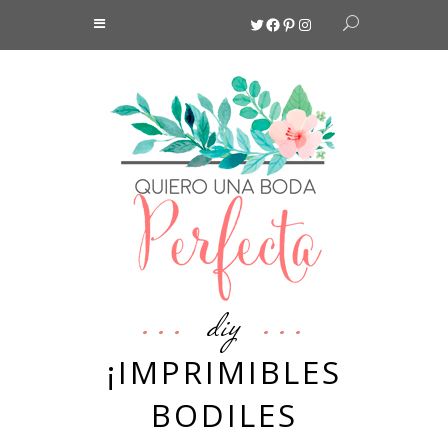
Twitter
Facebook
Pinterest
Instagram
diy
¡IMPRIMIBLES
BODILES