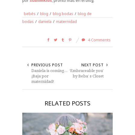
por
SublimKids
, pronto más en el blog.
bebés
/
blog
/
blog bodas
/
blog de
bodas
/
daniela
/
maternidad
4 Comments
PREVIOUS POST
NEXT POST
Daniela is coming…
‘Embraceable you’
¡Baja por
by Beba’ s Closet
maternidad!
RELATED POSTS