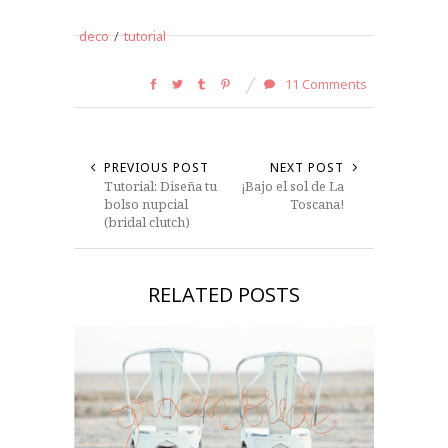
deco
/
tutorial
11 Comments
PREVIOUS POST
NEXT POST
Tutorial: Diseña tu
¡Bajo el sol de La
bolso nupcial
Toscana!
(bridal clutch)
RELATED POSTS