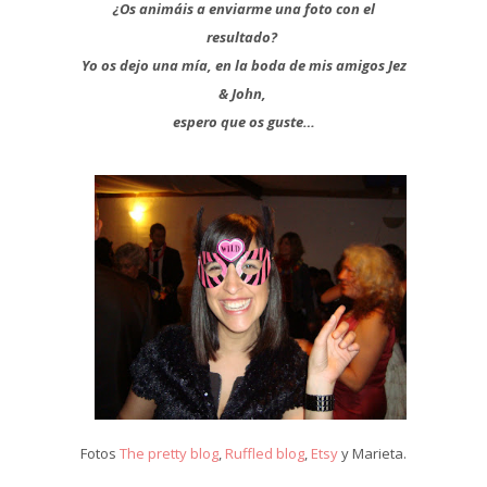
¿Os animáis a enviarme una foto con el
resultado?
Yo os dejo una mía, en la boda de mis amigos Jez
& John,
espero que os guste…
Fotos
The pretty blog
,
Ruffled blog
,
Etsy
y Marieta.