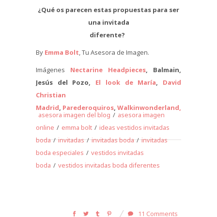
¿Qué os parecen estas propuestas para ser
una invitada
diferente?
By
Emma Bolt
, Tu Asesora de Imagen.
Imágenes
Nectarine Headpieces
, Balmain,
Jesús del Pozo,
El look de María
,
David
Christian
Madrid
,
Parederoquiros
,
Walkinwonderland,
Trendytas
asesora imagen del blog
/
asesora imagen
online
/
emma bolt
/
ideas vestidos invitadas
boda
/
invitadas
/
invitadas boda
/
invitadas
boda especiales
/
vestidos invitadas
boda
/
vestidos invitadas boda diferentes
11 Comments