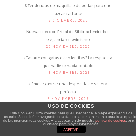
8 Tendencias de maquillaje de bodas para que
luzcas radiante
6 DICIEMBRE, 2025
Nueva colección Bridal de Sibilina: feminidad,
elegancia y movimiento
20 NOVIEMBRE, 2025
¿Casarte con gafas o con lentillas? La respuesta
que nadie te había contado
13 NOVIEMBRE, 2025
Cómo organizar una despedida de soltera
perfecta
6 NOVIEMBRE, 2025
USO DE COOKIES
Este sitio web utiliza cookies para que usted tenga la mejor experiencia de
usuario. Si continúa navegando está dando su consentimiento para la aceptaci
de las mencionadas cookies y la aceptación de nuestra
política de cookies
, pinc
CATEGORÍAS
el enlace para mayor información.
ACEPTAR