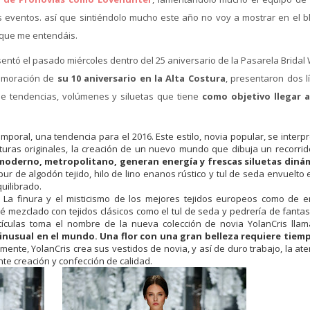
 eventos. así que sintiéndolo mucho este año no voy a mostrar en el bl
o que me entendáis.
sentó el pasado miércoles dentro del 25 aniversario de la Pasarela Brida
memoración de
su 10 aniversario en la Alta Costura
, presentaron dos l
e tendencias, volúmenes y siluetas que tiene
como objetivo llegar 
mporal, una tendencia para el 2016. Este estilo, novia popular, se interp
xturas originales, la creación de un nuevo mundo que dibuja un recorrid
 moderno, metropolitano, generan energía y frescas siluetas diná
ur de algodón tejido, hilo de lino enanos rústico y tul de seda envuelto 
uilibrado.
 La finura y el misticismo de los mejores tejidos europeos como de e
é mezclado con tejidos clásicos como el tul de seda y pedrería de fantas
rtículas toma el nombre de la nueva colección de novia YolanCris llam
 inusual en el mundo.
Una flor con una gran belleza requiere tiem
nte, YolanCris crea sus vestidos de novia, y así de duro trabajo, la ate
te creación y confección de calidad.