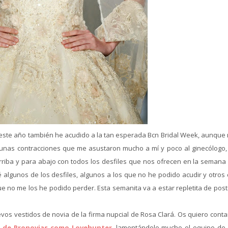
, este año también he acudido a la tan esperada Bcn Bridal Week, aunque 
 unas contracciones que me asustaron mucho a mí y poco al ginecólogo,
riba y para abajo con todos los desfiles que nos ofrecen en la semana 
 algunos de los desfiles, algunos a los que no he podido acudir y otros
ue no me los he podido perder. Esta semanita va a estar repletita de pos
vos vestidos de novia de la firma nupcial de Rosa Clará. Os quiero conta
e de Pronovias como Lovehunter
, lamentándolo mucho el equipo de