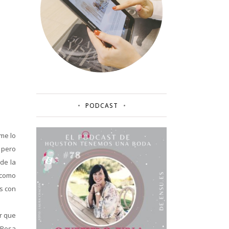
PODCAST
me lo
 pero
de la
 como
ts con
r que
 Rosa