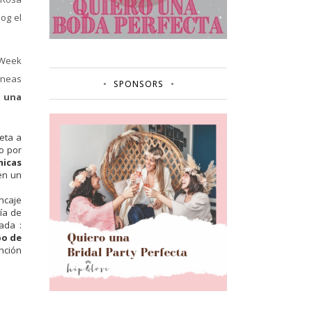
og el
l Week
íneas
SPONSORS
a una
reta a
o por
micas
en un
ncaje
ía de
ada :
po de
nción