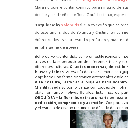
Clará no quiere contar conmigo para ninguno de sus
desfile y los diseños de Rosa Clará, lo siento, esper
‘Orquídea’ by
YolanCris
fue la colección que se pre
de este año. El dúo de Yolanda y Cristina, en con
diferenciadas tras un estudio profundo y maduro d
amplia gama de novias.
Boho de Folk, entendida como un estilo icónico e inte
través de la superposición de diferentes telas y te
diferentes culturas.
Siluetas modernas, de estilo
blusas y faldas.
Artesanía de coser a mano con guip
viaje hacia una forma sincrónica artesanales estilo eq
Alta Costura,
esta vez el viaje es hacia adentro.
Chantilly, seda guipur, organza con toques de mohar
plata formando motivos florales. Esta línea de pa
ORQUÍDEA – la flor más extraordinaria belleza e
dedicación, compromiso y atención.
Comparativame
y el estudio de diseño resume una década de constan