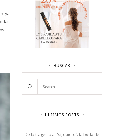
 y ya
todas
s...
BUSCAR
ÚLTIMOS POSTS
De la tragedia al “sí, quiero”: la boda de