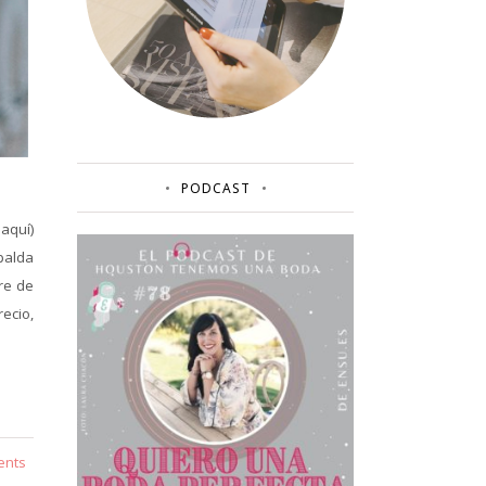
PODCAST
aquí)
palda
re de
ecio,
ents