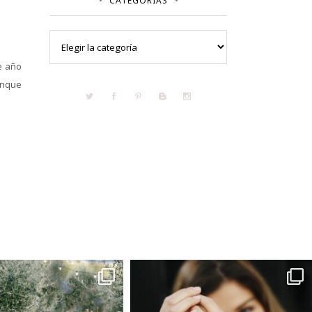
CATEGORÍAS
Categorías
e año
unque