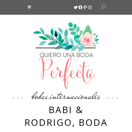
Twitter
Facebook
Pinterest
Instagram
bodas
internacionales
,
BABI &
RODRIGO, BODA