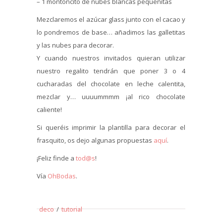
– 1 montoncito de nubes blancas pequeñitas
Mezclaremos el azúcar glass junto con el cacao y
lo pondremos de base… añadimos las galletitas
y las nubes para decorar.
Y cuando nuestros invitados quieran utilizar
nuestro regalito tendrán que poner 3 o 4
cucharadas del chocolate en leche calentita,
mezclar y… uuuummmm ¡al rico chocolate
caliente!
Si queréis imprimir la plantilla para decorar el
frasquito, os dejo algunas propuestas
aquí
.
¡Feliz finde a
tod@s
!
Vía
OhBodas
.
deco
/
tutorial