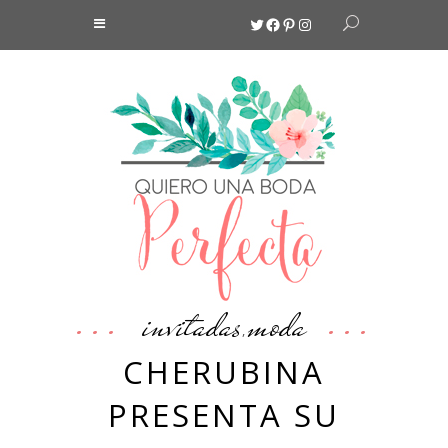
Twitter
Facebook
Pinterest
Instagram
invitadas
moda
,
CHERUBINA
PRESENTA SU