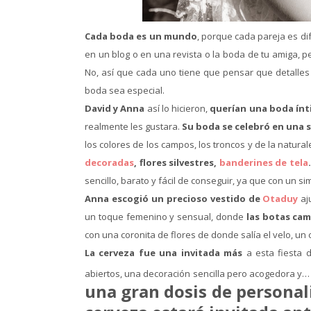
Cada boda es un mundo
, porque cada pareja es di
en un blog o en una revista o la boda de tu amiga, pe
No, así que cada uno tiene que pensar que detalles
boda sea especial.
David y Anna
así lo hicieron,
querían una boda ínt
realmente les gustara.
Su boda se celebró en una s
los colores de los campos, los troncos y de la natur
decoradas
, flores silvestres,
banderines de tela
sencillo, barato y fácil de conseguir, ya que con un si
Anna escogió un precioso vestido de
Otaduy
aj
un toque femenino y sensual, donde
las botas ca
con una coronita de flores de donde salía el velo, un
La cerveza fue una invitada más
a esta fiesta 
abiertos, una decoración sencilla pero acogedora y
una gran dosis de personal