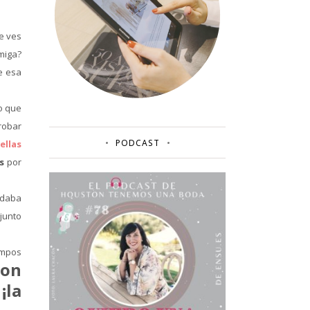
e ves
amiga?
e esa
lo que
robar
PODCAST
ellas
s
por
 daba
junto
ampos
con
¡la
…