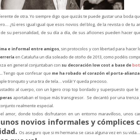
ferente de otra. Yo siempre digo que quizás te puede gustar una boda qu
ro… ¿tú eres igual igual que esos novios del blog, de la revista o de tu 
 de su personalidad, de su día a día, de sus aficiones pueden hacer qu
ima e informal entre amigos
, sin protocolos y con libertad para hacer 
errería
en Cataluña un día soleado de otoño de 2013, como podéis comp
aleza en general conjuntaban con
su decoración low cost
a base de
bot
…
Tengo que confesar que
me ha robado el corazón el porta-alianza
mple tronquito y una tira de tela… voilà! Y queda precioso.
ustadito al cuerpo, con un ligero crop top bordado y superpuesto que le
mperas
aportaban el toque más transgresor. Se decantó por una trenza 
 conjunto realmente especial.
del amor, donde todos disfrutaron en un entorno maravilloso, unos c
unos novios informales y cómplices 
…
idad.
Os aseguro que si mi hermana se casa alguna vez en su vida