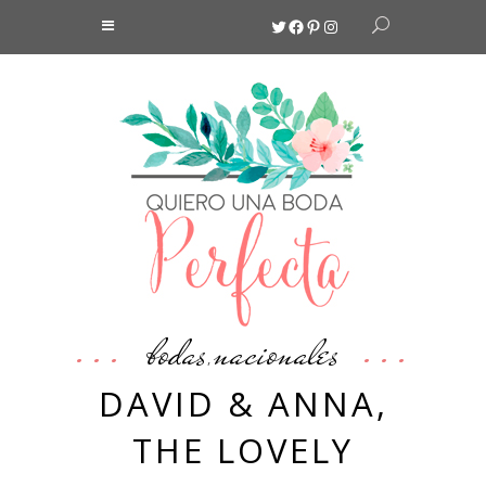
Twitter
Facebook
Pinterest
Instagram
bodas
nacionales
,
DAVID & ANNA,
THE LOVELY