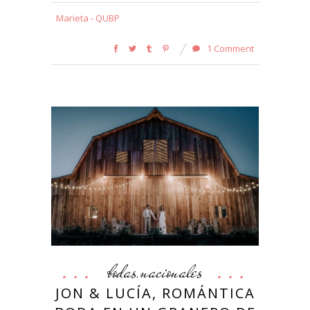
Marieta - QUBP
1 Comment
bodas
nacionales
,
JON & LUCÍA, ROMÁNTICA