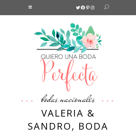
Twitter
Facebook
Pinterest
Instagram
bodas
nacionales
,
VALERIA &
SANDRO, BODA