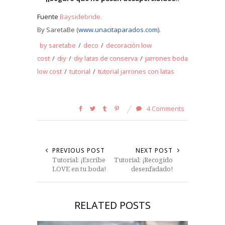
Fuente
Baysidebride.
By SaretaBe (
www.unacitaparados.com
).
by saretabe
/
deco
/
decoración low
cost
/
diy
/
diy latas de conserva
/
jarrones boda
low cost
/
tutorial
/
tutorial jarrones con latas
4 Comments
PREVIOUS POST
NEXT POST
Tutorial: ¡Escribe
Tutorial: ¡Recogido
LOVE en tu boda!
desenfadado!
RELATED POSTS