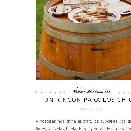
bodas
decoración
,
UN RINCÓN PARA LOS CHI
NOV 30. 2012
A nosotras nos chifla el craft, los cupcakes, los de
flores, las velas, hablar horas y horas de nuestra b