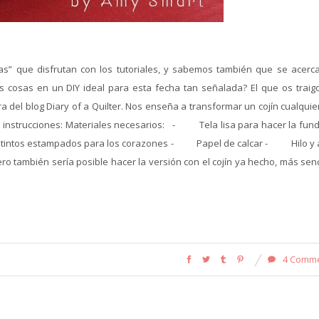
s” que disfrutan con los tutoriales, y sabemos también que se acerc
s cosas en un DIY ideal para esta fecha tan señalada? El que os traig
 del blog Diary of a Quilter. Nos enseña a transformar un cojín cualquie
 instrucciones: Materiales necesarios: - Tela lisa para hacer la fund
ntos estampados para los corazones - Papel de calcar - Hilo y 
ro también sería posible hacer la versión con el cojín ya hecho, más sen
4 Comm