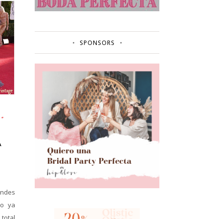
SPONSORS
A
andes
mo ya
total