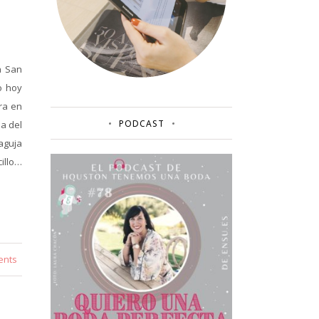
a San
o hoy
ra en
PODCAST
a del
aguja
cillo…
ents