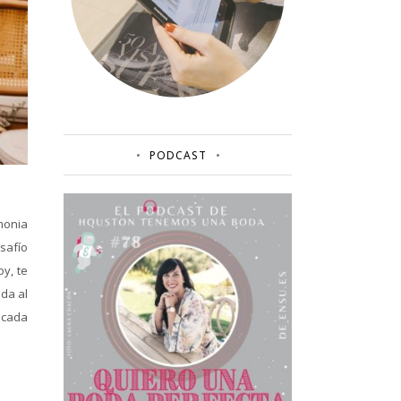
PODCAST
monia
safío
oy, te
oda al
 cada