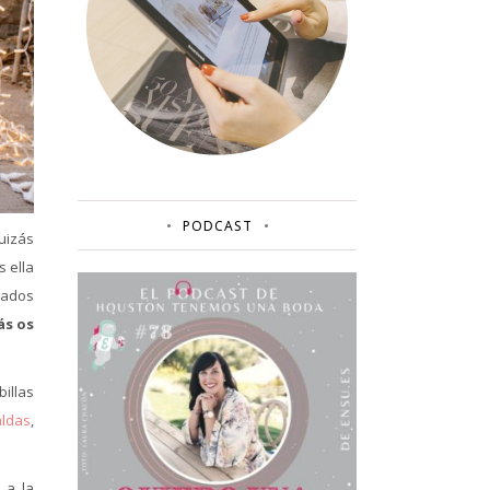
PODCAST
uizás
 ella
mados
ás os
illas
aldas
,
 a la