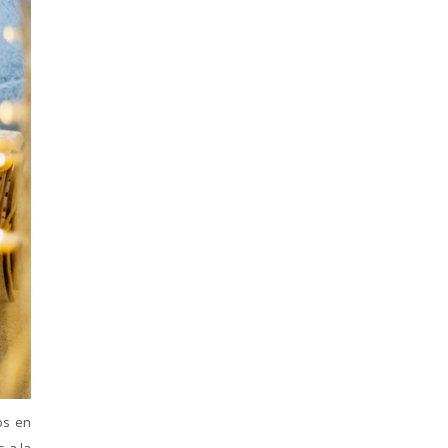
os en
 a la