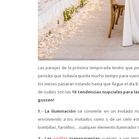
Las parejas de la próxima temporada tenéis que pe
pensáis que todavía queda mucho tiempo para vuestra
los meses pasaran volando hasta que llegue el día B.
de cuáles son las
10 tendencias nupciales para la
gusten!
1.-
La iluminación
se convierte en un invitado m
envolviendo a los invitados como s de un cielo estr
bombillas, farolillos… cualquier elemento iluminador 
2.- Las
vajillas
transparentes
vuelven a ser tend