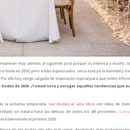
rmanecer muy atentos al siguiente post porque os interesa y mucho. Q
 boda en 2020, pero estáis equivocados. cerca está ya la Navidad y tras
 Por ello hoy vengo cargada de inspiración nupcial para que estéis infor
s bodas de 2020
.
¡Tomad nota y escoger aquellas tendencias que m
ás la próxima temporada.
Las bodas al aire libre
con miles de bomb
ellado se tratara hará las delicias de todos los allí presentes.
Guirn
será bienvenido el próximo 2020.
encia en las bodas del año que viene. Aportando gran protagonismo