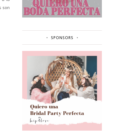
s son
SPONSORS