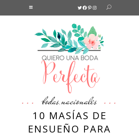
Twitter
Facebook
Pinterest
Instagram
bodas
nacionales
,
10 MASÍAS DE
ENSUEÑO PARA