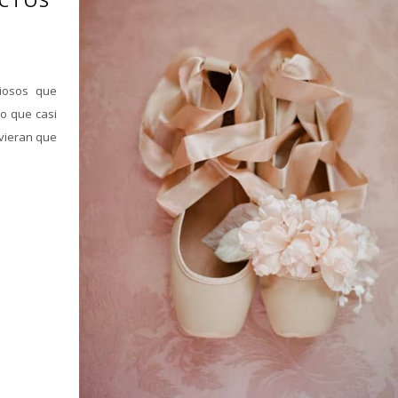
ECTOS
iosos que
o que casi
uvieran que