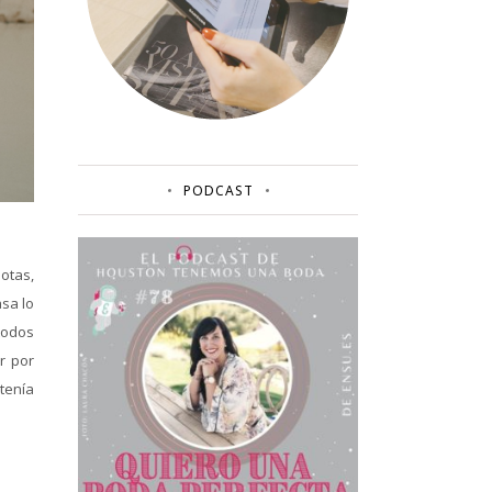
PODCAST
botas,
sa lo
todos
r por
tenía