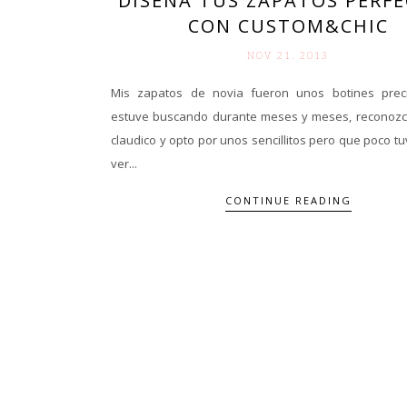
DISEÑA TUS ZAPATOS PERF
CON CUSTOM&CHIC
NOV 21. 2013
Mis zapatos de novia fueron unos botines prec
estuve buscando durante meses y meses, reconozc
claudico y opto por unos sencillitos pero que poco t
ver...
CONTINUE READING