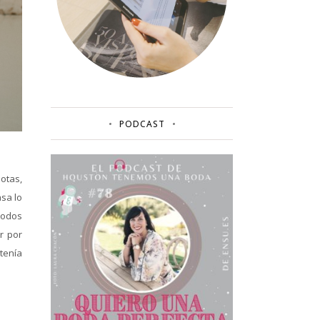
PODCAST
botas,
sa lo
todos
r por
tenía