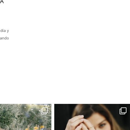
RA
día y
uando