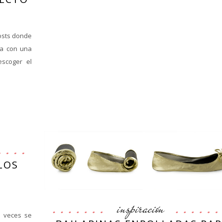
osts donde
ta con una
escoger el
LOS
inspiración
s veces se