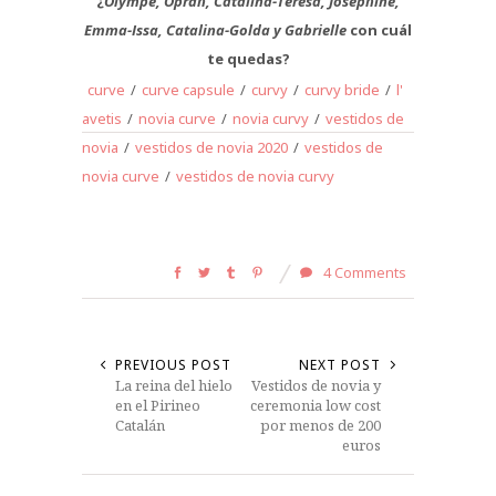
¿
Olympe, Oprah, Catalina-Teresa, Josephine,
Emma-Issa, Catalina-Golda y Gabrielle
con cuál
te quedas?
curve
/
curve capsule
/
curvy
/
curvy bride
/
l'
avetis
/
novia curve
/
novia curvy
/
vestidos de
novia
/
vestidos de novia 2020
/
vestidos de
novia curve
/
vestidos de novia curvy
4 Comments
PREVIOUS POST
NEXT POST
La reina del hielo
Vestidos de novia y
en el Pirineo
ceremonia low cost
Catalán
por menos de 200
euros