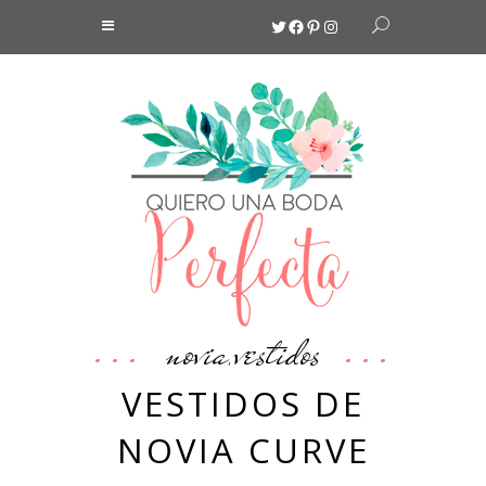
Twitter
Facebook
Pinterest
Instagram
novia
vestidos
,
VESTIDOS DE
NOVIA CURVE