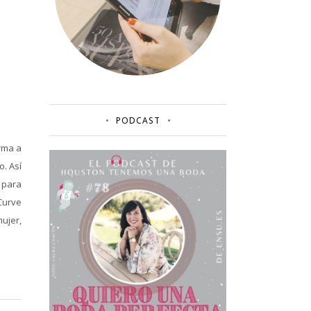
PODCAST
irma a
o. Así
 para
Curve
ujer,