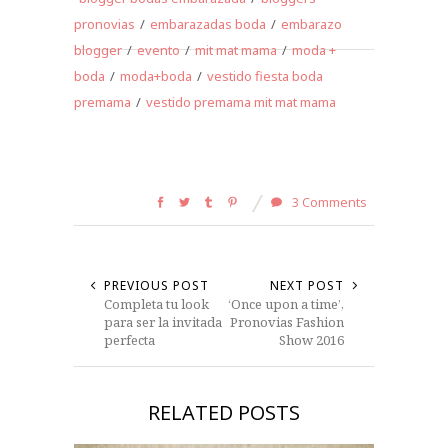
pronovias
/
embarazadas boda
/
embarazo
blogger
/
evento
/
mit mat mama
/
moda +
boda
/
moda+boda
/
vestido fiesta boda
premama
/
vestido premama mit mat mama
3 Comments
PREVIOUS POST
NEXT POST
Completa tu look
‘Once upon a time’,
para ser la invitada
Pronovias Fashion
perfecta
Show 2016
RELATED POSTS