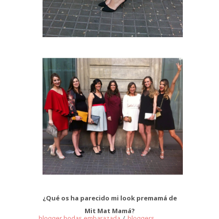
¿Qué os ha parecido mi look premamá de
Mit Mat Mamá?
blogger bodas embarazada
/
bloggers