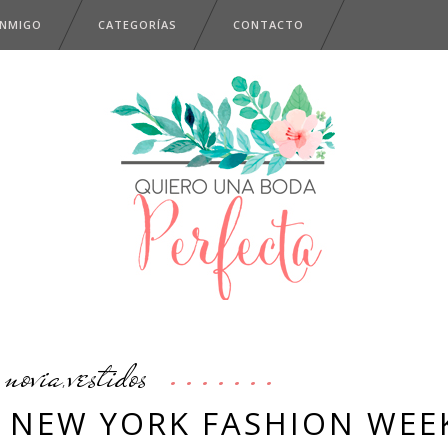
ONMIGO
CATEGORÍAS
CONTACTO
novia
vestidos
,
, NEW YORK FASHION WEE