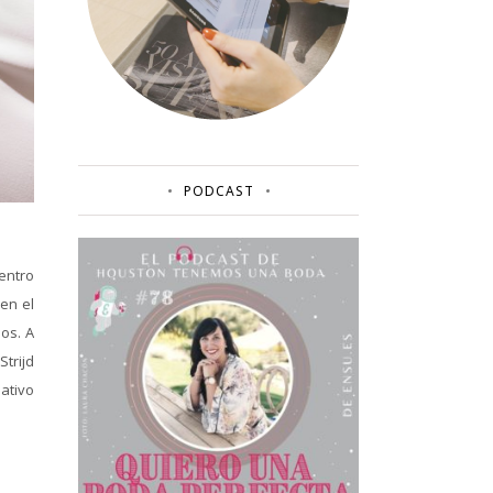
PODCAST
entro
 en el
os. A
trijd
ativo