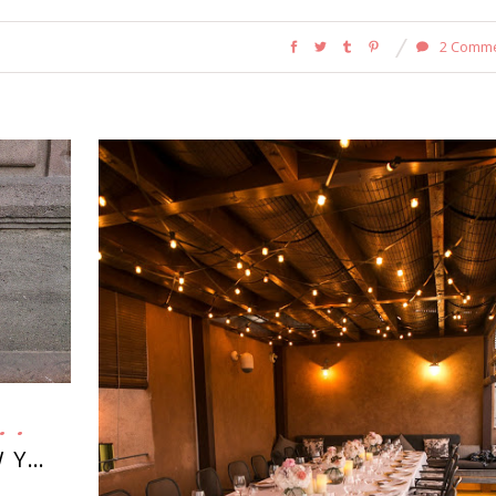
2 Comm
W Y…