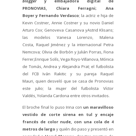
blogger
y embajadora digital de
PRONOVIAS, Chiara Ferragni; Ana
Boyer y Fernando Verdasco
; la actriz e hija de
Kevin Costner, Annie Costner y su novio Daniel
Arturo Cox; Genoveva Casanova yAstrid Klisans;
las modelos Vanesa Lorenzo, Malena
Costa, Raquel Jiménez y la internacional Petra
Nemcova; Olivia de Borbón y Julián Porras, Fiona
Ferrer,Enrique Solís, Vega Royo-Villanova, Mónica
de Tomás, Andrea y Alejandra Prat; el futbolista
del FCB Iván Rakitic y su pareja Raquel
Mauri, quien desveló que se casa de Pronovias
este julio; la mujer del futbolista Víctor
Valdés, Yolanda Cardona entre otros invitados.
El broche final lo puso Irina con
un maravilloso
vestido de corte sirena en tul y encaje
francés de color nude, con una cola de 4
metros de largo
y quién dio paso y presentó en