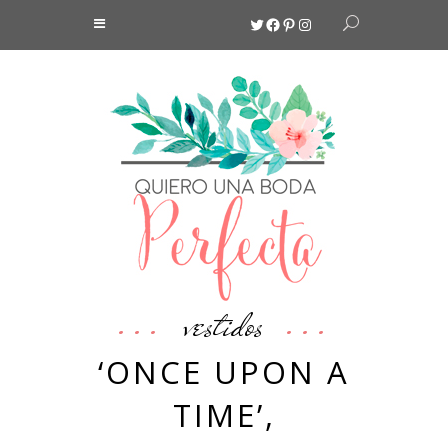
Twitter
Facebook
Pinterest
Instagram
vestidos
‘ONCE UPON A
TIME’,