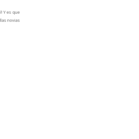
í! Y es que
llas novias