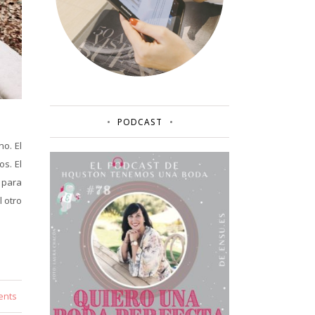
PODCAST
o. El
s. El
 para
l otro
ents