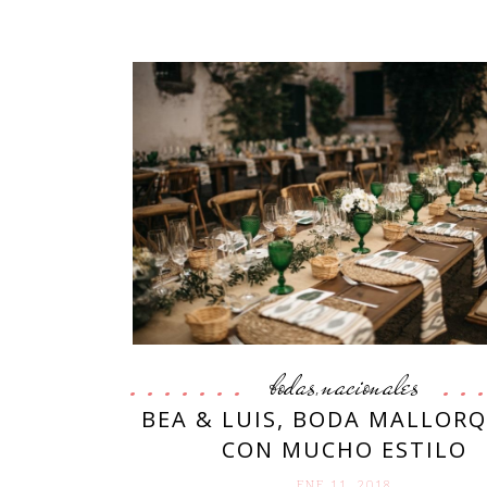
bodas
nacionales
,
BEA & LUIS, BODA MALLOR
CON MUCHO ESTILO
ENE 11. 2018