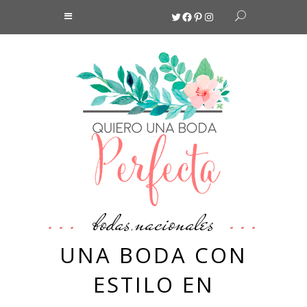
Twitter
Facebook
Pinterest
Instagram
bodas
nacionales
,
UNA BODA CON
ESTILO EN