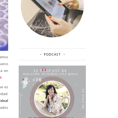
PODCAST
jamos
nuevo
da en
8
!
ue es
idad.
Ideal
iados