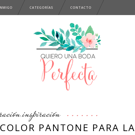
ONMIGO
CATEGORÍAS
CONTACTO
ración
inspiración
,
L COLOR PANTONE PARA L