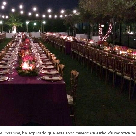
ie Pressman
, ha explicado que este tono
“evoca un estilo de contracultu