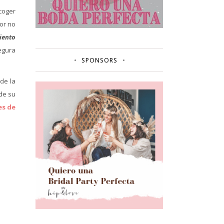
coger
lor no
iento
segura
SPONSORS
de la
 de su
es de