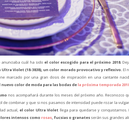
e
anunciaba cuál ha sido
el color escogido para el próximo 2018
. De
a
Ultra Violet (18-3838), un color morado provocativo y reflexivo.
El 
ene marcado por una gran dosis de inspiración en una cantante naci
l
nuevo color de moda para las bodas de
la próxima temporada 201
ismo
nos acompañará durante los meses del próximo año. Reconozco q
cil de combinar y que si nos pasamos de intensidad puede rozar la vulgar
dad actual,
el color Ultra Violet
llega para quedarse y conquistarnos.
Colores intensos como
rosas
, fucsias o granates
serán sus grandes al