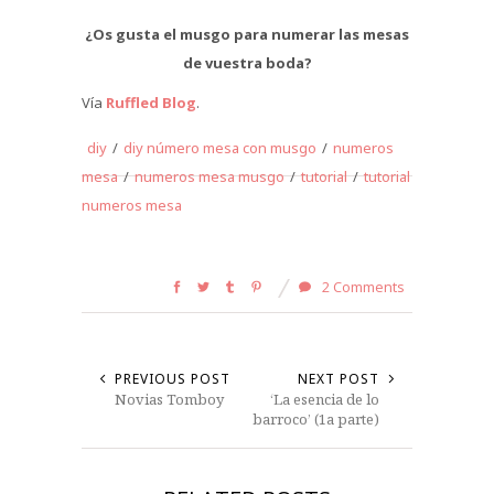
¿Os gusta el musgo para numerar las mesas
de vuestra boda?
Vía
Ruffled Blog
.
diy
/
diy número mesa con musgo
/
numeros
mesa
/
numeros mesa musgo
/
tutorial
/
tutorial
numeros mesa
2 Comments
PREVIOUS POST
NEXT POST
Novias Tomboy
‘La esencia de lo
barroco’ (1a parte)