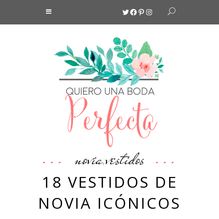
Twitter
Facebook
Pinterest
Instagram
novia
vestidos
,
18 VESTIDOS DE
NOVIA ICÓNICOS