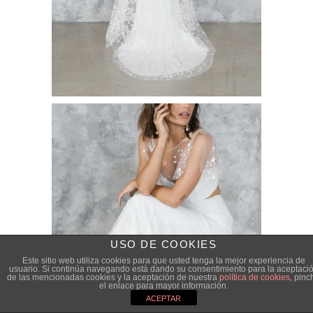
USO DE COOKIES
Este sitio web utiliza cookies para que usted tenga la mejor experiencia de
usuario. Si continúa navegando está dando su consentimiento para la aceptaci
de las mencionadas cookies y la aceptación de nuestra
política de cookies
, pinc
el enlace para mayor información.
ACEPTAR