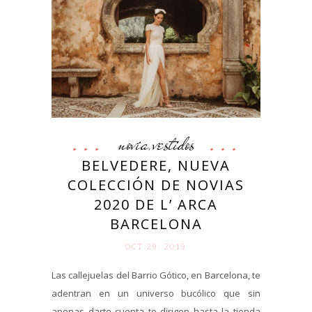
novia
vestidos
,
BELVEDERE, NUEVA
COLECCIÓN DE NOVIAS
2020 DE L’ ARCA
BARCELONA
OCT 29. 2019
Las callejuelas del Barrio Gótico, en Barcelona, te
adentran en un universo bucólico que sin
apenas darte cuenta te dirigen hasta la tienda