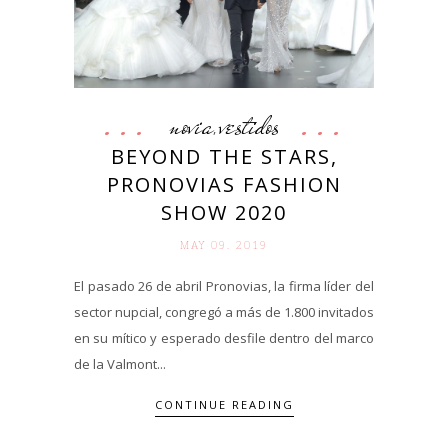
novia
vestidos
,
BEYOND THE STARS,
PRONOVIAS FASHION
SHOW 2020
MAY 09. 2019
El pasado 26 de abril Pronovias, la firma líder del
sector nupcial, congregó a más de 1.800 invitados
en su mítico y esperado desfile dentro del marco
de la Valmont...
CONTINUE READING