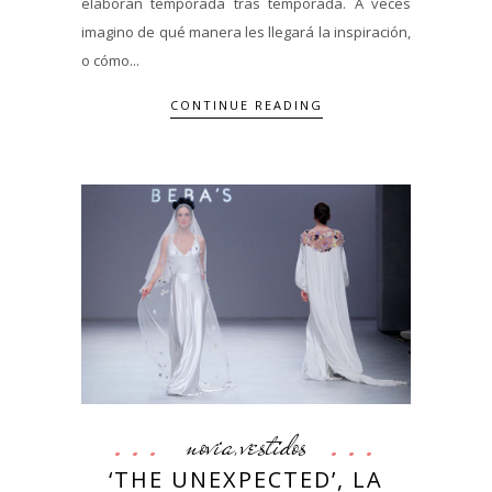
elaboran temporada tras temporada. A veces
imagino de qué manera les llegará la inspiración,
o cómo...
CONTINUE READING
novia
vestidos
,
‘THE UNEXPECTED’, LA