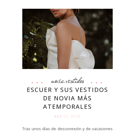
novia
vestidos
,
ESCUER Y SUS VESTIDOS
DE NOVIA MÁS
ATEMPORALES
ABR 23. 2019
Tras unos días de desconexión y de vacaciones