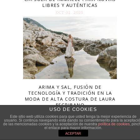
LIBRES Y AUTÉNTICAS
OCT 02. 2025
ARIMA Y SAL, FUSIÓN DE
TECNOLOGÍA Y TRADICIÓN EN LA
MODA DE ALTA COSTURA DE LAURA
ESCRIBANO
USO DE COOKIES
MAR 13. 2025
Este sitio web utiliza cookies para que usted tenga la mejor experiencia de
usuario. Si continúa navegando está dando su consentimiento para la aceptaci
de las mencionadas cookies y la aceptación de nuestra
política de cookies
, pinc
el enlace para mayor información.
ACEPTAR