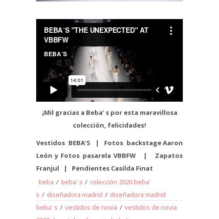
¡Mil gracias a Beba’ s por esta maravillosa
colección, felicidades!
Vestidos
BEBA’S |
Fotos backstage Aaron
León y Fotos pasarela
VBBFW |
Zapatos
Franjul |
Pendientes
Casilda Finat
beba
/
beba' s
/
colección 2020 beba'
s
/
diseñadora madrid
/
diseñadora madrid
beba' s
/
vestidos de novia
/
vestidos de novia