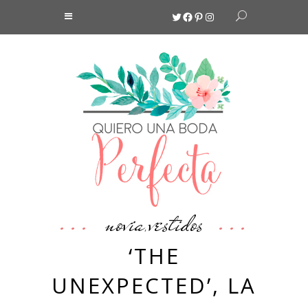
Twitter
Facebook
Pinterest
Instagram
novia
vestidos
,
‘THE
UNEXPECTED’, LA