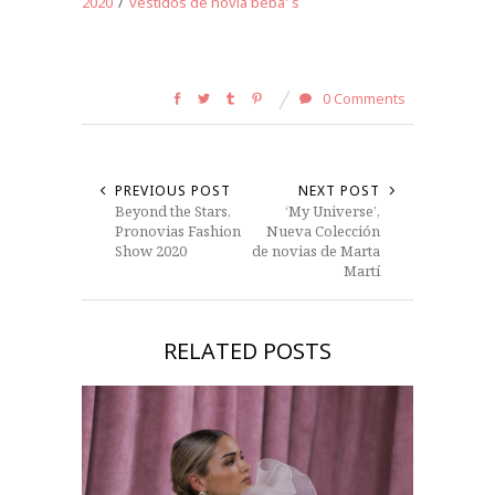
2020
/
vestidos de novia beba' s
0 Comments
PREVIOUS POST
NEXT POST
Beyond the Stars,
‘My Universe’,
Pronovias Fashion
Nueva Colección
Show 2020
de novias de Marta
Martí
RELATED POSTS