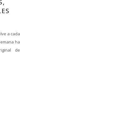
S,
LES
elve a cada
a semana ha
iginal de