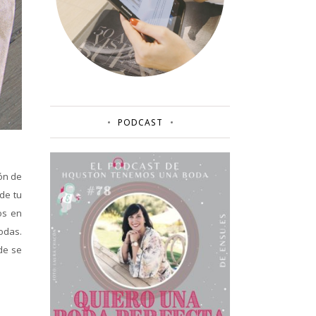
PODCAST
ión de
 de tu
os en
odas.
de se