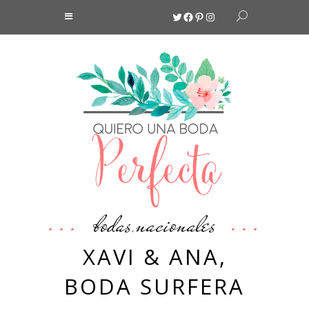
Twitter
Facebook
Pinterest
Instagram
bodas
nacionales
,
XAVI & ANA,
BODA SURFERA