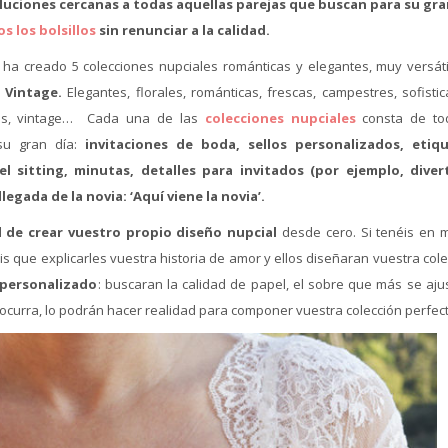
oluciones cercanas a todas aquellas parejas que buscan para su gra
s los bolsillos
sin renunciar a la calidad.
l
ha creado 5 colecciones nupciales románticas y elegantes, muy versáti
 Vintage.
Elegantes, florales, románticas, frescas, campestres, sofistic
tiles, vintage… Cada una de las
colecciones nupciales
consta de to
su gran día:
invitaciones de boda, sellos personalizados, etiq
l sitting, minutas, detalles para invitados (por ejemplo, diver
legada de la novia: ‘Aquí viene la novia’.
d de crear vuestro propio diseño nupcial
desde cero. Si tenéis en 
éis que explicarles vuestra historia de amor y ellos diseñaran vuestra col
 personalizado
: buscaran la calidad de papel, el sobre que más se ajus
 ocurra, lo podrán hacer realidad para componer vuestra colección perfect