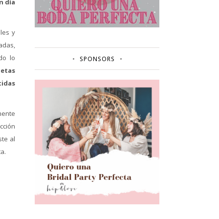
n día
les y
adas,
do lo
SPONSORS
uetas
tidas
mente
ección
te al
a.