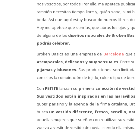
nos vosotros, por todos. Por ello, me apetece publica
también necesitas tiempo libre y, quién sabe, si mi
boda. Así que aquí estoy buscando huecos libres dur
Hoy me apetece que sonrías, que abras los ojos y q
de alguno de los
diseños nupciales de Broken Bas
podrás celebrar.
Broken Basics es una empresa de
Barcelona
que s
atemporales, delicados y muy sensuales.
Entre s
pijamas y blusones.
Sus producciones son limitada
con ellos la combinación de tejido, color o tipo de bor
Con
PETITE
lanzan su
primera colección de vestid
Sus vestidos están inspirados en las maravillos
quois’ parisino y la esencia de la firma catalana,
busca
un vestido diferente, fresco, sencillo, nat
aquellas mujeres que sueñan con reutilizar su vesti
vuelva a vestir de vestido de novia, siendo ella misma 