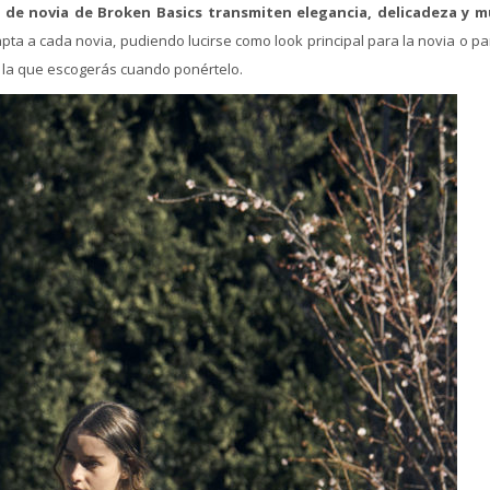
 de novia de Broken Basics transmiten elegancia, delicadeza y 
pta a cada novia, pudiendo lucirse como look principal para la novia o p
ú la que escogerás cuando ponértelo.