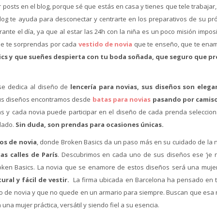
r posts en el blog, porque sé que estás en casa y tienes que tele trabajar
 blog te ayuda para desconectar y centrarte en los preparativos de su pr
ante el día, ya que al estar las 24h con la niña es un poco misión impos
ue te sorprendas por cada
vestido de novia
que te enseño, que te ena
ics y que sueñes despierta con tu boda soñada, que seguro que p
e dedica al diseño de
lencería para novias
, sus diseños son elega
us diseños encontramos desde
batas para novias
pasando por camis
s y cada novia puede participar en el diseño de cada prenda seleccio
dado.
Sin duda, son prendas para ocasiones únicas.
os de novia
, donde Broken Basics da un paso más en su cuidado de la n
as calles de París
. Descubrimos en cada uno de sus diseños ese ‘je 
 Broken Basics. La novia que se enamore de estos diseños será una muje
ural y fácil de vestir.
La firma ubicada en Barcelona ha pensado en 
do de novia y que no quede en un armario para siempre. Buscan que esa 
una mujer práctica, versátil y siendo fiel a su esencia.