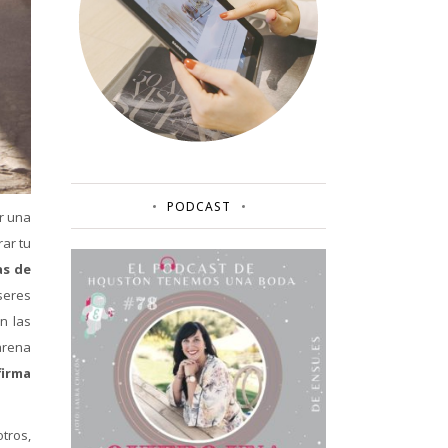
PODCAST
r una
ar tu
as de
seres
n las
arena
firma
tros,