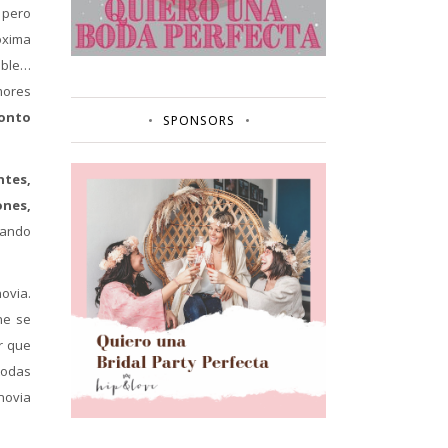
, pero
óxima
ible…
mores
ronto
SPONSORS
ntes,
ones,
nando
ovia.
ne se
r que
todas
novia