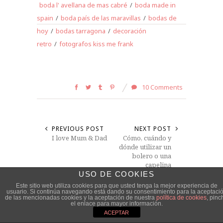
boda l' avellana de mas cabré
/
boda made in
spain
/
boda país de las maravillas
/
bodas de
hoy
/
bodas tarragona
/
decoración
retro
/
fotografos kiss me frank
10 Comments
PREVIOUS POST
NEXT POST
I love Mum & Dad
Cómo, cuándo y
dónde utilizar un
bolero o una
capelina
USO DE COOKIES
Este sitio web utiliza cookies para que usted tenga la mejor experiencia de
usuario. Si continúa navegando está dando su consentimiento para la aceptaci
RELATED POSTS
de las mencionadas cookies y la aceptación de nuestra
política de cookies
, pinc
el enlace para mayor información.
ACEPTAR