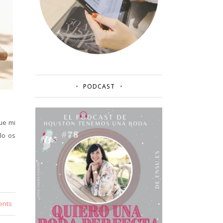
PODCAST
ue mi
lo os
ents