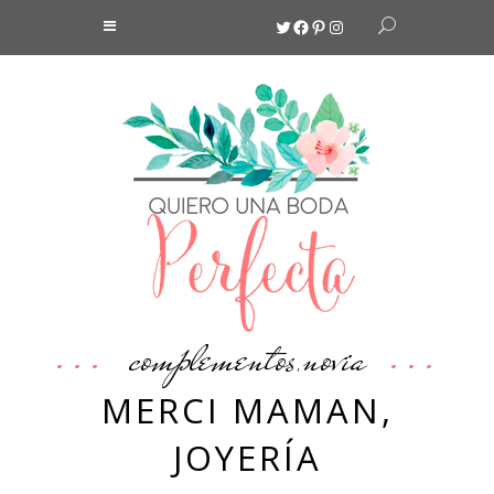
Twitter
Facebook
Pinterest
Instagram
complementos
novia
,
MERCI MAMAN,
JOYERÍA