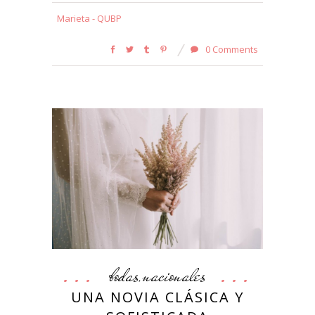
Marieta - QUBP
0 Comments
bodas
nacionales
,
UNA NOVIA CLÁSICA Y