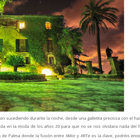
on sucediendo durante la noche, desde una galletita preciosa con el ha
rada en la moda de los años 20 para que no se nos olvidara nada del f
de Palma donde la fusión entre AMor y ARTe es la clave, podréis enco