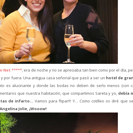
n Net *****
, era de noche y no se apreciaba tan bien como por el día, p
 y por fuera. Una antigua casa señorial que pasó a ser un
hotel de gran
nto es alucinante y donde las bodas no deben de serlo menos (con ca
comentaros que nuestra habitación, que compartimos Sareta y yo,
debía 
stas de infarto…
Vamos para flipar!!! Y… Como cotilleo os diré que s
 Angelina Jolie, ¡Wooow!