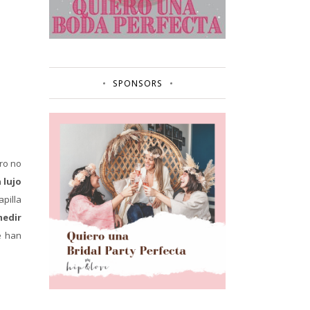
SPONSORS
ero no
 lujo
pilla
medir
e han