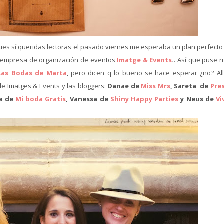
ues sí queridas lectoras el pasado viernes me esperaba un plan perfecto 
la empresa de organización de eventos
Imatge & Events
.
. Así que puse 
Las Bodas de Marta
, pero dicen q lo bueno se hace esperar ¿no? All
e Imatges & Events y las bloggers:
Danae de
Miss Mrs
, Sareta de
Pre
ia de
Mi boda Gratis
, Vanessa de
Shiny Happy Parties
y Neus de
Vi