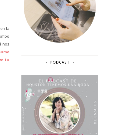
en la
rumbo
í nos
sume
ve tu
PODCAST