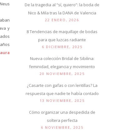
 Neus
De la tragedia al “sí, quiero”: la boda de
Nico & Mila tras la DANA de Valencia
daban
22 ENERO, 2026
ava y
8 Tendencias de maquillaje de bodas
cados
para que luzcas radiante
 años
6 DICIEMBRE, 2025
Laura
Nueva colección Bridal de Sibilina:
feminidad, elegancia y movimiento
20 NOVIEMBRE, 2025
¿Casarte con gafas o con lentillas? La
respuesta que nadie te había contado
13 NOVIEMBRE, 2025
Cómo organizar una despedida de
soltera perfecta
6 NOVIEMBRE, 2025