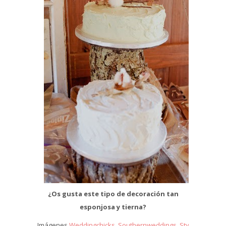
¿Os gusta este tipo de decoración tan
esponjosa y tierna?
Imágenes
Weddingchicks,
Southernweddings,
Styleunveiled,