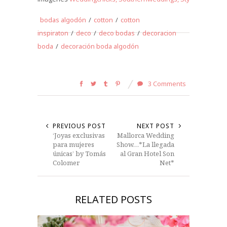
bodas algodón
/
cotton
/
cotton
inspiraton
/
deco
/
deco bodas
/
decoracion
boda
/
decoración boda algodón
3 Comments
PREVIOUS POST
NEXT POST
‘Joyas exclusivas
Mallorca Wedding
para mujeres
Show…*La llegada
únicas’ by Tomás
al Gran Hotel Son
Colomer
Net*
RELATED POSTS