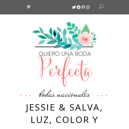
Twitter
Facebook
Pinterest
Instagram
bodas
nacionales
,
JESSIE & SALVA,
LUZ, COLOR Y