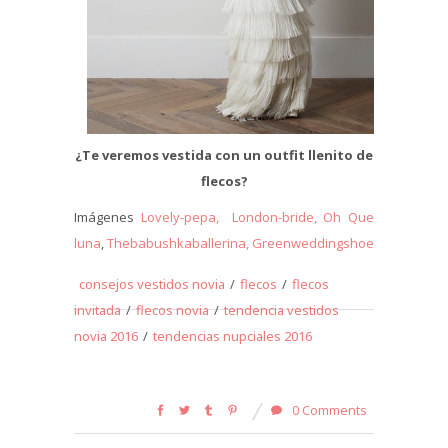
¿Te veremos vestida con un outfit llenito de
flecos?
Imágenes
Lovely-pepa,
London-bride,
Oh Que
luna
,
Thebabushkaballerina,
Greenweddingshoes,
Nillinn,
Br
consejos vestidos novia
/
flecos
/
flecos
invitada
/
flecos novia
/
tendencia vestidos
novia 2016
/
tendencias nupciales 2016
0 Comments