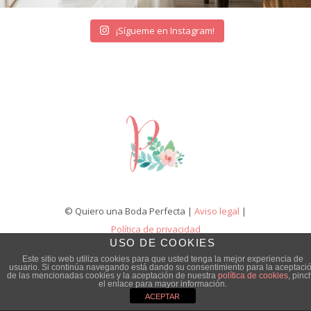
¡Sígueme en Instagram!
© Quiero una Boda Perfecta |
Aviso legal
|
Política de privacidad
USO DE COOKIES
Este sitio web utiliza cookies para que usted tenga la mejor experiencia de
usuario. Si continúa navegando está dando su consentimiento para la aceptaci
de las mencionadas cookies y la aceptación de nuestra
política de cookies
, pinc
el enlace para mayor información.
ACEPTAR