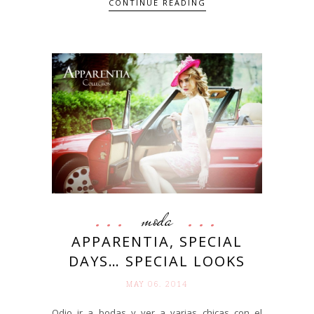
CONTINUE READING
moda
APPARENTIA, SPECIAL
DAYS… SPECIAL LOOKS
MAY 06. 2014
Odio ir a bodas y ver a varias chicas con el