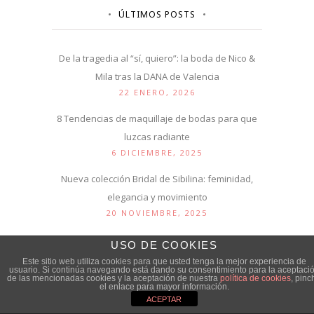
ÚLTIMOS POSTS
De la tragedia al “sí, quiero”: la boda de Nico &
Mila tras la DANA de Valencia
22 ENERO, 2026
8 Tendencias de maquillaje de bodas para que
luzcas radiante
6 DICIEMBRE, 2025
Nueva colección Bridal de Sibilina: feminidad,
elegancia y movimiento
20 NOVIEMBRE, 2025
¿Casarte con gafas o con lentillas? La respuesta
USO DE COOKIES
que nadie te había contado
Este sitio web utiliza cookies para que usted tenga la mejor experiencia de
usuario. Si continúa navegando está dando su consentimiento para la aceptaci
13 NOVIEMBRE, 2025
de las mencionadas cookies y la aceptación de nuestra
política de cookies
, pinc
el enlace para mayor información.
Cómo organizar una despedida de soltera
ACEPTAR