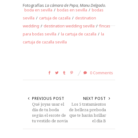
Fotografías
La cámara de Pepa, Manu Delgado
.
boda en sevilla
/
bodas en sevilla
/
bodas
sevilla
/
cartuja de cazalla
/
destination
wedding
/
destination wedding sevilla
/
fincas
para bodas sevilla
/
la cartuja de cazalla
/
la
cartuja de cazalla sevilla
0 Comments
PREVIOUS POST
NEXT POST
Qué joyas usar el
Los 5 tratamientos
día de tu boda
de belleza preboda
según el escote de
que te harán brillar
tu vestido de novia
el día B