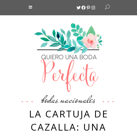
Twitter
Facebook
Pinterest
Instagram
bodas
nacionales
,
LA CARTUJA DE
CAZALLA: UNA