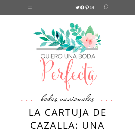
Twitter
Facebook
Pinterest
Instagram
bodas
nacionales
,
LA CARTUJA DE
CAZALLA: UNA