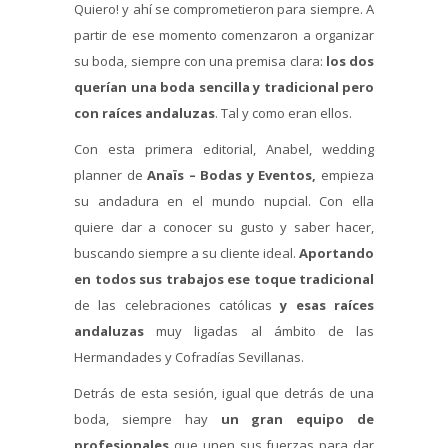
Quiero! y ahí se comprometieron para siempre. A
partir de ese momento comenzaron a organizar
su boda, siempre con una premisa clara:
los dos
querían una boda sencilla y tradicional pero
con raíces andaluzas
. Tal y como eran ellos.
Con esta primera editorial, Anabel, wedding
planner de
Anaïs – Bodas y Eventos,
empieza
su andadura en el mundo nupcial. Con ella
quiere dar a conocer su gusto y saber hacer,
buscando siempre a su cliente ideal.
Aportando
en todos sus trabajos ese toque tradicional
de las celebraciones católicas
y esas raíces
andaluzas
muy ligadas al ámbito de las
Hermandades y Cofradías Sevillanas.
Detrás de esta sesión, igual que detrás de una
boda, siempre hay
un gran equipo de
profesionales
que unen sus fuerzas para dar