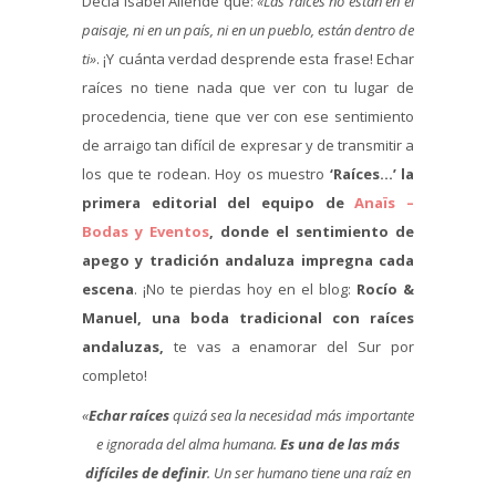
Decía Isabel Allende que:
«Las raíces no están en el
paisaje, ni en un país, ni en un pueblo, están dentro de
ti»
. ¡Y cuánta verdad desprende esta frase! Echar
raíces no tiene nada que ver con tu lugar de
procedencia, tiene que ver con ese sentimiento
de arraigo tan difícil de expresar y de transmitir a
los que te rodean. Hoy os muestro
‘Raíces…’ la
primera editorial del equipo de
Anaïs –
Bodas y Eventos
, donde el sentimiento de
apego y tradición andaluza impregna cada
escena
. ¡No te pierdas hoy en el blog:
Rocío &
Manuel, una boda tradicional con raíces
andaluzas,
te vas a enamorar del Sur por
completo!
«
Echar raíces
quizá sea la necesidad más importante
e ignorada del alma humana.
Es una de las más
difíciles de definir
. Un ser humano tiene una raíz en