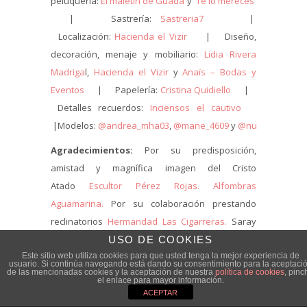
peluquería:
El maletín de Guada
y
Te lo mereces
| Sastrería:
Sastreria7
|
Localización:
Hacienda el Vizir
| Diseño,
decoración, menaje y mobiliario:
Lidia Rivera
Madriga
l,
Hacienda el Vizir
y
Anaïs – Bodas y
Eventos
| Papelería:
Cristina Quidiello
|
Detalles recuerdos:
Inciensos el cautivo
|Modelos:
@andrea_mha03
,
@mane_4609
y
@nuriabarrerabe
Agradecimientos:
Por su predisposición,
amistad y magnífica imagen del Cristo
Atado
Escultor Pérez Rojas.
Alfombras
Aguamarina.
Por su colaboración prestando
reclinatorios
Hermandad Las Cigarreras.
Saray
gracias por ayudarme y darme ánimos, apoyo y
USO DE COOKIES
Este sitio web utiliza cookies para que usted tenga la mejor experiencia de
buenos consejos
Un lunes 28.
Cristina gracias
usuario. Si continúa navegando está dando su consentimiento para la aceptaci
de las mencionadas cookies y la aceptación de nuestra
política de cookies
, pinc
por estar ahí todos los días y por tu maravillosa
el enlace para mayor información.
vajilla
Cristina Cantero Bermudez.
Sergio, gracias
ACEPTAR