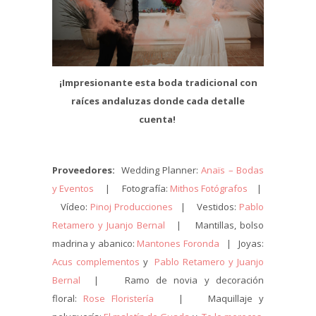
¡Impresionante esta boda tradicional con
raíces andaluzas donde cada detalle
cuenta!
Proveedores:
Wedding Planner:
Anaïs – Bodas
y Eventos
| Fotografía:
Mithos Fotógrafos
|
Vídeo:
Pinoj Producciones
| Vestidos:
Pablo
Retamero y Juanjo Bernal
| Mantillas, bolso
madrina y abanico:
Mantones Foronda
| Joyas:
Acus complementos
y
Pablo Retamero y Juanjo
Bernal
| Ramo de novia y decoración
floral:
Rose Floristería
| Maquillaje y