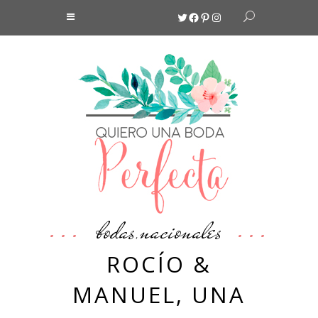
Twitter
Facebook
Pinterest
Instagram
bodas
nacionales
,
ROCÍO &
MANUEL, UNA