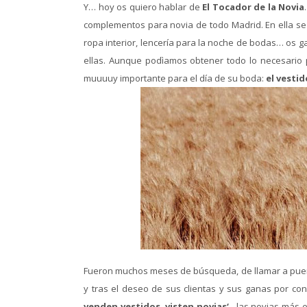
Y… hoy os quiero hablar de
El Tocador de la Novia
complementos para novia de todo Madrid. En ella se 
ropa interior, lencería para la noche de bodas… os g
ellas. Aunque podìamos obtener todo lo necesario pa
muuuuy importante para el día de su boda:
el vestid
Fueron muchos meses de búsqueda, de llamar a puerta
y tras el deseo de sus clientas y sus ganas por con
venden vestidos, visten novias
‘
, las novias más e