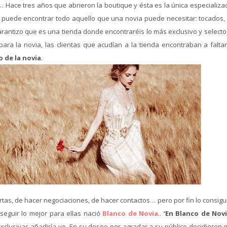
… Hace tres años que abrieron la boutique y ésta es la única especializa
puede encontrar todo aquello que una novia puede necesitar: tocados, l
arantizo que es una tienda donde encontraréis lo más exclusivo y selecto
ra la novia, las clientas que acudían a la tienda encontraban a faltar
o de la novia
.
s, de hacer negociaciones, de hacer contactos… pero por fin lo consigu
seguir lo mejor para ellas nació
Blanco de Novia
..
‘En Blanco de Nov
xclusivas añadiría yo. En su deseo por agradar a su público decidieron q