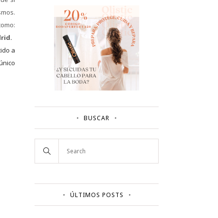
smos.
como:
rid.
ido a
único
BUSCAR
ÚLTIMOS POSTS