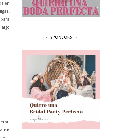
da en
igas,
 para
 algo
SPONSORS
ieron
ia no
ue si